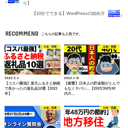
り】
【10分でできる】WordPressの始め方
RECOMMEND
こちらの記事も人気です。
お金・投資
お金・投資
2022.2.4
2022.3.12
【コスパ最強】楽天ふるさと納税
【衝撃】日本人の貯金額がとんで
で良かったの返礼品10選【2022
もなくヤバい…【20代/30代/40
年】
代/5…
お金・投資
お金・投資